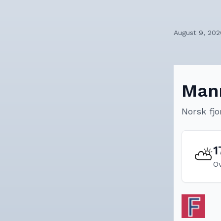
August 9, 202
Man
Norsk fjo
1
⛅
O