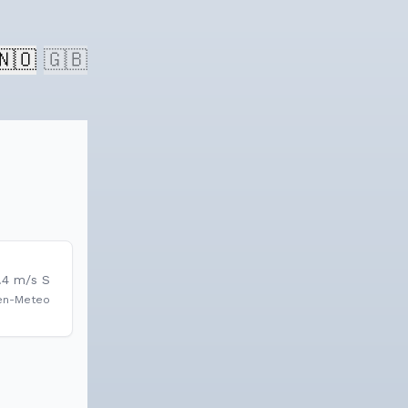
🇳🇴
🇬🇧
.4
m/s
S
en-Meteo