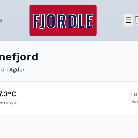
FJORDLE
☰
6
nefjord
rd
i
Agder
7.3
°C
💨
14
Op
verskyet