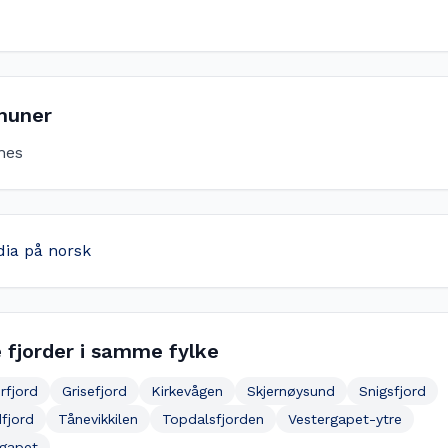
uner
nes
dia på norsk
 fjorder i samme fylke
rfjord
Grisefjord
Kirkevågen
Skjernøysund
Snigsfjord
fjord
Tånevikkilen
Topdalsfjorden
Vestergapet-ytre
egapet