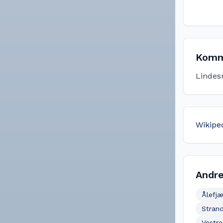
Komm
Lindes
Wikipe
Andre
Ålefjæ
Strand
Vestr