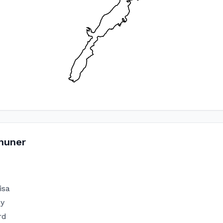
uner
d
isa
øy
rd