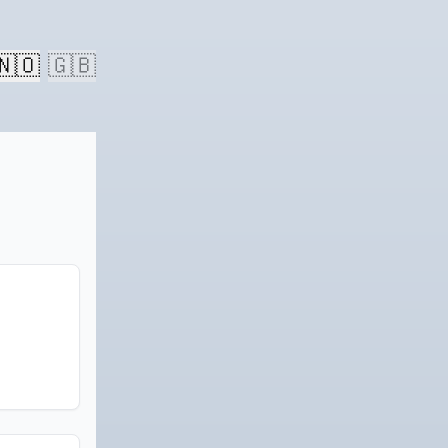
🇳🇴
🇬🇧