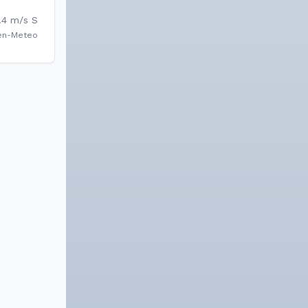
.4
m/s
S
en-Meteo