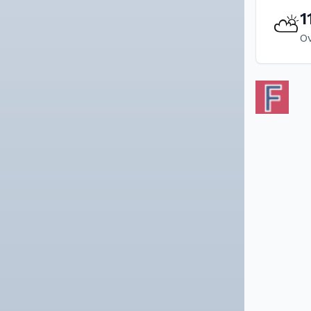
1
⛅
O