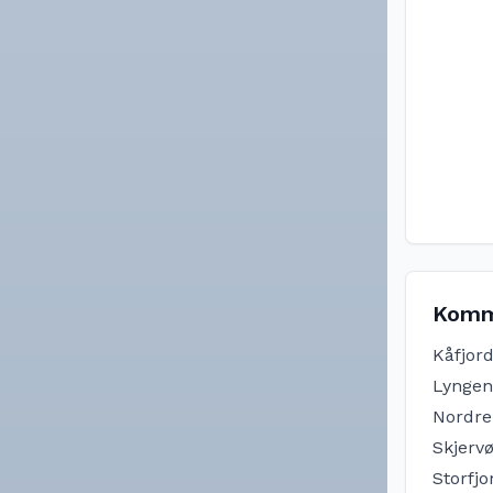
Komm
Kåfjor
Lyngen
Nordre
Skjerv
Storfjo