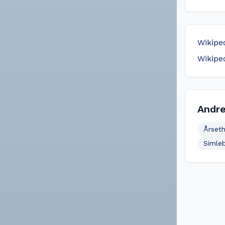
Wikipe
Wikipe
Andre
Årseth
Simle