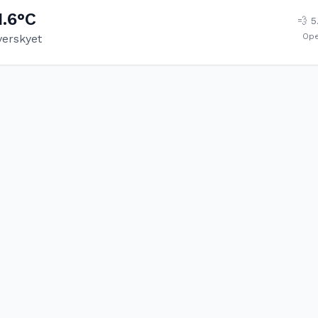
1.6
°C
💨
5
Op
verskyet