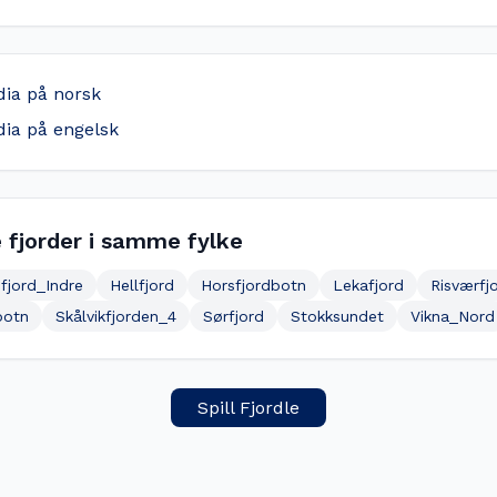
dia på norsk
dia på engelsk
 fjorder i samme fylke
fjord_Indre
Hellfjord
Horsfjordbotn
Lekafjord
Risværfj
botn
Skålvikfjorden_4
Sørfjord
Stokksundet
Vikna_Nord
Spill Fjordle