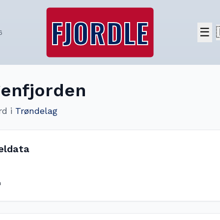
FJORDLE
☰
6
enfjorden
rd
i
Trøndelag
eldata
m