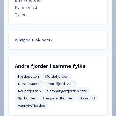
Bjørnafjorden
Kvinnherad
Tysnes
Wikipedia på norsk
Andre fjorder i samme fylke
Kjødepollen
Moldefjorden
Nordåsvannet
Nordfjord-vest
Raunefjorden
Samnangerfjorden Ytre
Sørfjorden
Trengereidfjorden
Ulvesund
Vannylvsfjorden