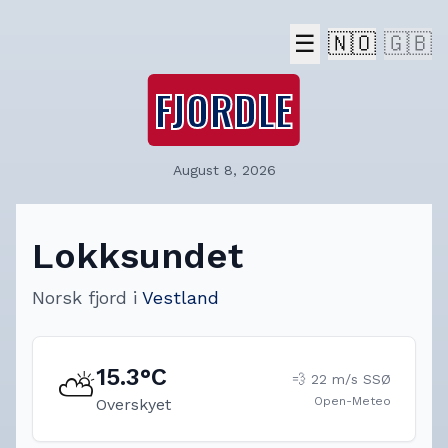
☰
🇳🇴
🇬🇧
FJORDLE
August 8, 2026
Lokksundet
Norsk fjord
i
Vestland
15.3
°C
⛅
💨
22
m/s
SSØ
Open-Meteo
Overskyet