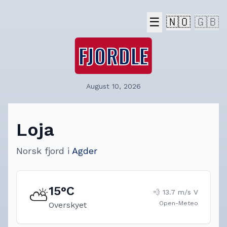
☰
🇳🇴
🇬🇧
FJORDLE
August 10, 2026
Loja
Norsk fjord
i
Agder
15
°C
⛅
💨
13.7
m/s
V
Open-Meteo
Overskyet