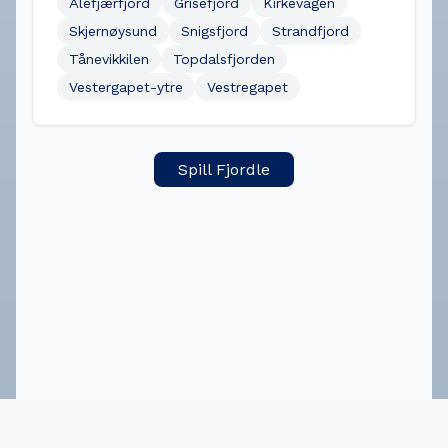
Ålefjærfjord
Grisefjord
Kirkevågen
Skjernøysund
Snigsfjord
Strandfjord
Tånevikkilen
Topdalsfjorden
Vestergapet-ytre
Vestregapet
Spill Fjordle