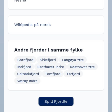
Nesna
Wikipedia på norsk
Andre fjorder i samme fylke
Botnfjord
Kirkefjord
Langøya Ytre
Melfjord
Røsthavet Indre
Røsthavet Ytre
Saltdalsfjord
Tomfjord
Tørfjord
Værøy Indre
Spill Fjordle