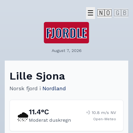
☰
🇳🇴
🇬🇧
FJORDLE
August 7, 2026
Lille Sjona
Norsk fjord
i
Nordland
11.4
°C
🌧️
💨
10.8
m/s
NV
Open-Meteo
Moderat duskregn