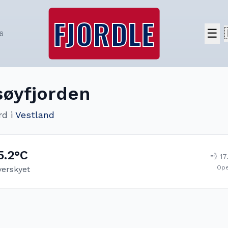
FJORDLE
☰
6
øyfjorden
rd
i
Vestland
5.2
°C
💨
17
Op
verskyet