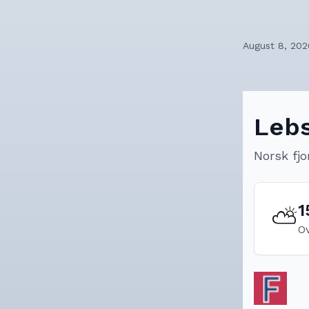
August 8, 202
Lebs
Norsk fjo
1
⛅
O