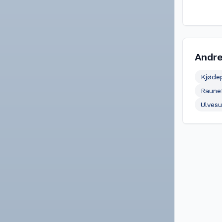
Andre
Kjøde
Raune
Ulves