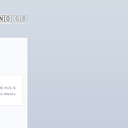
🇳🇴
🇬🇧
.6
m/s
S
en-Meteo