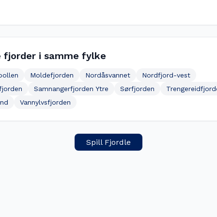
 fjorder i samme fylke
pollen
Moldefjorden
Nordåsvannet
Nordfjord-vest
fjorden
Samnangerfjorden Ytre
Sørfjorden
Trengereidfjord
und
Vannylvsfjorden
Spill Fjordle