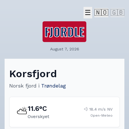
☰
🇳🇴
🇬🇧
FJORDLE
August 7, 2026
Korsfjord
Norsk fjord
i
Trøndelag
11.6
°C
⛅
💨
18.4
m/s
NV
Open-Meteo
Overskyet