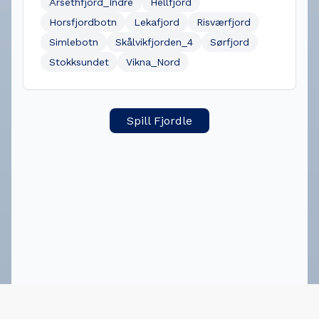
Årsethfjord_Indre
Hellfjord
Horsfjordbotn
Lekafjord
Risværfjord
Simlebotn
Skålvikfjorden_4
Sørfjord
Stokksundet
Vikna_Nord
Spill Fjordle