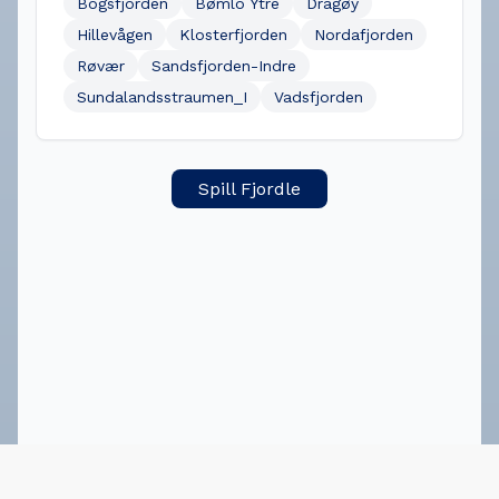
Bogsfjorden
Bømlo Ytre
Dragøy
Hillevågen
Klosterfjorden
Nordafjorden
Røvær
Sandsfjorden-Indre
Sundalandsstraumen_I
Vadsfjorden
Spill Fjordle