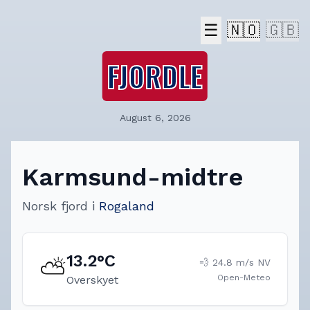
☰
🇳🇴
🇬🇧
FJORDLE
August 6, 2026
Karmsund-midtre
Norsk fjord
i
Rogaland
13.2
°C
⛅
💨
24.8
m/s
NV
Open-Meteo
Overskyet