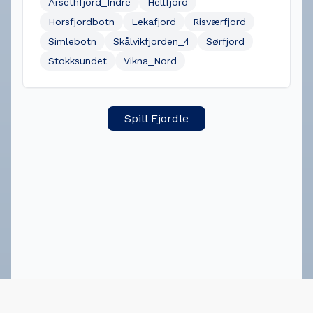
Årsethfjord_Indre
Hellfjord
Horsfjordbotn
Lekafjord
Risværfjord
Simlebotn
Skålvikfjorden_4
Sørfjord
Stokksundet
Vikna_Nord
Spill Fjordle