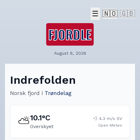
☰
🇳🇴
🇬🇧
FJORDLE
August 8, 2026
Indrefolden
Norsk fjord
i
Trøndelag
10.1
°C
⛅
💨
4.3
m/s
SV
Open-Meteo
Overskyet