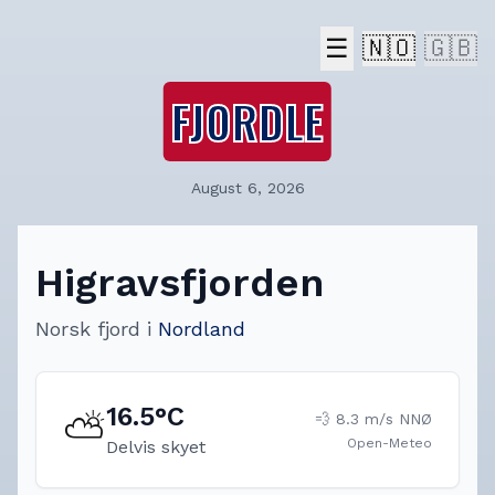
☰
🇳🇴
🇬🇧
FJORDLE
August 6, 2026
Higravsfjorden
Norsk fjord
i
Nordland
16.5
°C
⛅
💨
8.3
m/s
NNØ
Open-Meteo
Delvis skyet