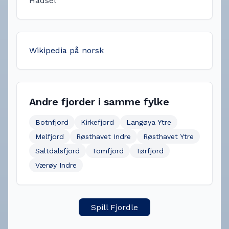
Hadsel
Wikipedia på norsk
Andre fjorder i samme fylke
Botnfjord
Kirkefjord
Langøya Ytre
Melfjord
Røsthavet Indre
Røsthavet Ytre
Saltdalsfjord
Tomfjord
Tørfjord
Værøy Indre
Spill Fjordle