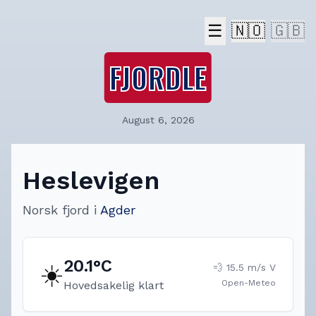
☰
🇳🇴
🇬🇧
FJORDLE
August 6, 2026
Heslevigen
Norsk fjord
i
Agder
20.1
°C
☀️
💨
15.5
m/s
V
Open-Meteo
Hovedsakelig klart