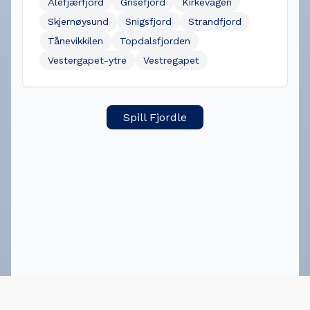
Ålefjærfjord
Grisefjord
Kirkevågen
Skjernøysund
Snigsfjord
Strandfjord
Tånevikkilen
Topdalsfjorden
Vestergapet-ytre
Vestregapet
Spill Fjordle