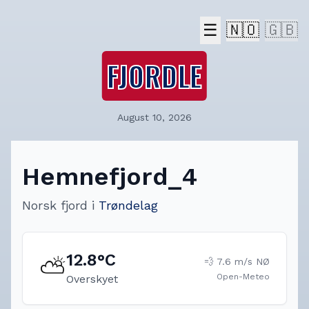
☰
🇳🇴
🇬🇧
FJORDLE
August 10, 2026
Hemnefjord_4
Norsk fjord
i
Trøndelag
12.8
°C
⛅
💨
7.6
m/s
NØ
Open-Meteo
Overskyet