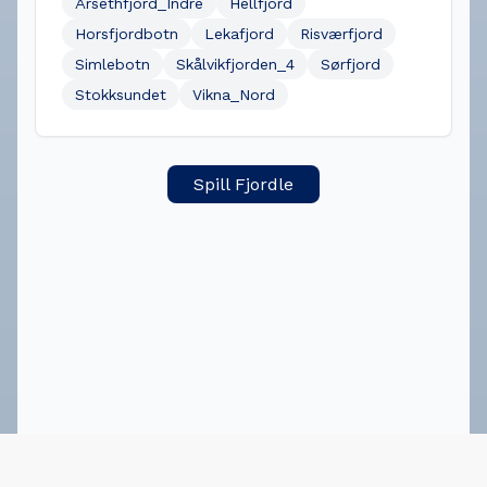
Årsethfjord_Indre
Hellfjord
Horsfjordbotn
Lekafjord
Risværfjord
Simlebotn
Skålvikfjorden_4
Sørfjord
Stokksundet
Vikna_Nord
Spill Fjordle