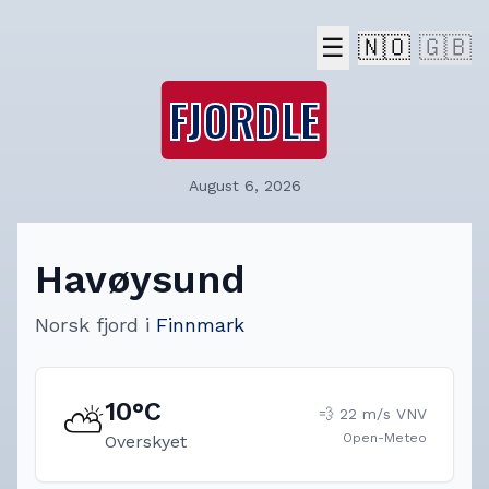
☰
🇳🇴
🇬🇧
FJORDLE
August 6, 2026
Havøysund
Norsk fjord
i
Finnmark
10
°C
⛅
💨
22
m/s
VNV
Open-Meteo
Overskyet