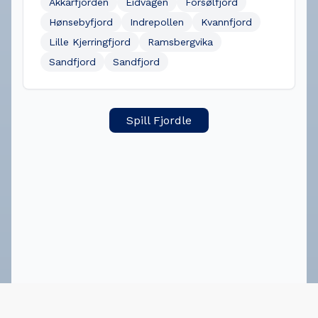
Akkarfjorden
Eidvågen
Forsølfjord
Hønsebyfjord
Indrepollen
Kvannfjord
Lille Kjerringfjord
Ramsbergvika
Sandfjord
Sandfjord
Spill Fjordle