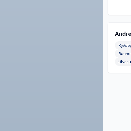
Andre
Kjøde
Raune
Ulves