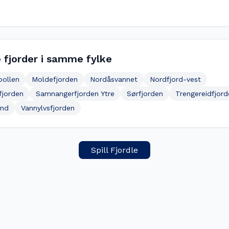
 fjorder i samme fylke
pollen
Moldefjorden
Nordåsvannet
Nordfjord-vest
fjorden
Samnangerfjorden Ytre
Sørfjorden
Trengereidfjord
und
Vannylvsfjorden
Spill Fjordle