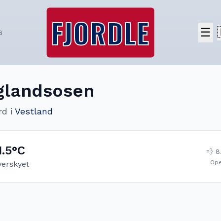
FJORDLE
☰
6
glandsosen
rd
i
Vestland
1.5
°C
💨
8
Op
verskyet