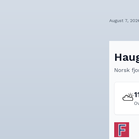
August 7, 202
Hau
Norsk fjo
1
⛅
O