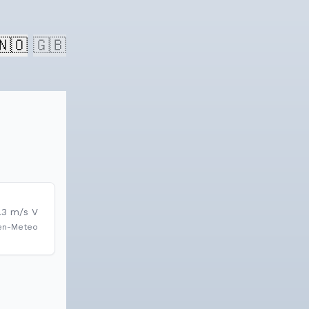
🇳🇴
🇬🇧
.3
m/s
V
en-Meteo