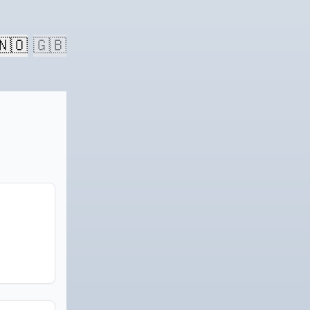
🇳🇴
🇬🇧