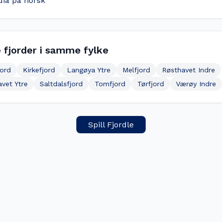
dia på norsk
 fjorder i samme fylke
jord
Kirkefjord
Langøya Ytre
Melfjord
Røsthavet Indre
vet Ytre
Saltdalsfjord
Tomfjord
Tørfjord
Værøy Indre
Spill Fjordle