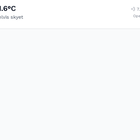
1.6
°C
💨
7
Op
lvis skyet