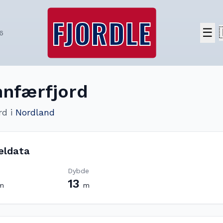
FJORDLE
☰
6
nfærfjord
rd
i
Nordland
eldata
Dybde
13
m
m