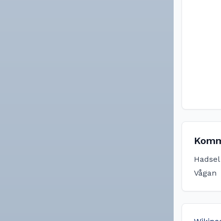
Komm
Hadsel
Vågan