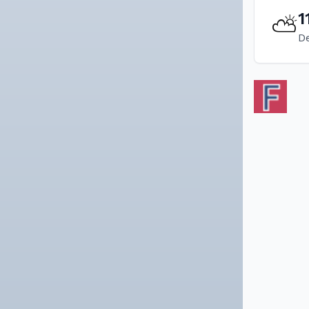
1
⛅
De