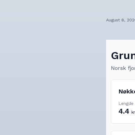
August 8, 202
Grun
Norsk fjo
Nøkk
Lengde
4.4
k