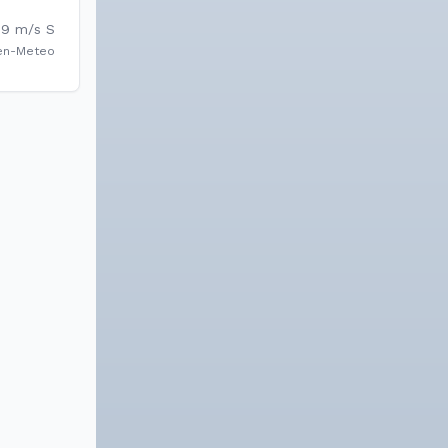
.9
m/s
S
en-Meteo