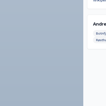
Wikipe
Andre
Botnf
Røstha