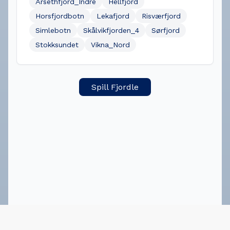
Årsethfjord_Indre
Hellfjord
Horsfjordbotn
Lekafjord
Risværfjord
Simlebotn
Skålvikfjorden_4
Sørfjord
Stokksundet
Vikna_Nord
Spill Fjordle