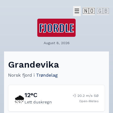
☰
🇳🇴
🇬🇧
FJORDLE
August 8, 2026
Grandevika
Norsk fjord
i
Trøndelag
12
°C
🌧️
💨
20.2
m/s
SØ
Open-Meteo
Lett duskregn