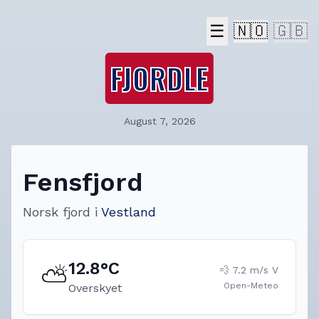
☰
🇳🇴
🇬🇧
FJORDLE
August 7, 2026
Fensfjord
Norsk fjord
i
Vestland
12.8
°C
⛅
💨
7.2
m/s
V
Open-Meteo
Overskyet