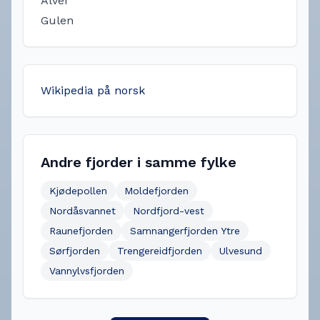
Alver
Gulen
Wikipedia på norsk
Andre fjorder i samme fylke
Kjødepollen
Moldefjorden
Nordåsvannet
Nordfjord-vest
Raunefjorden
Samnangerfjorden Ytre
Sørfjorden
Trengereidfjorden
Ulvesund
Vannylvsfjorden