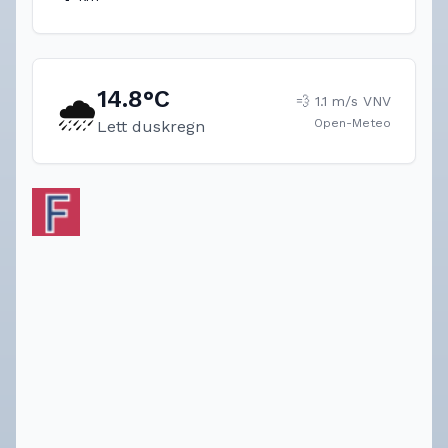
14.8
°C
🌧️
💨
1.1
m/s
VNV
Open-Meteo
Lett duskregn