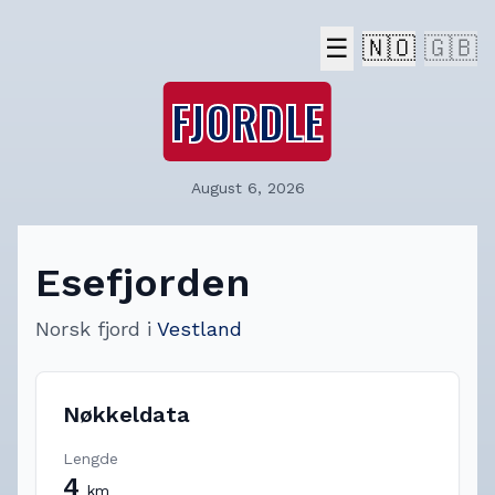
☰
🇳🇴
🇬🇧
FJORDLE
August 6, 2026
Esefjorden
Norsk fjord
i
Vestland
Nøkkeldata
Lengde
4
km