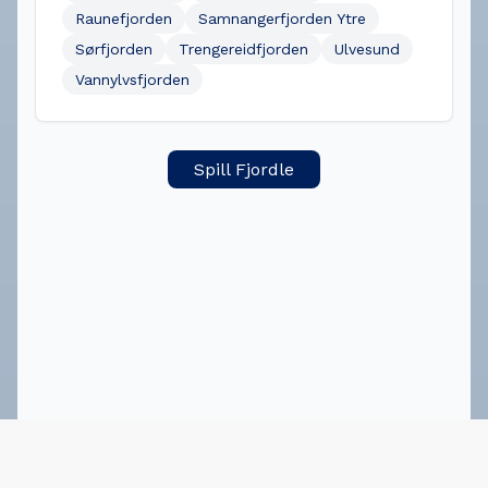
Raunefjorden
Samnangerfjorden Ytre
Sørfjorden
Trengereidfjorden
Ulvesund
Vannylvsfjorden
Spill Fjordle