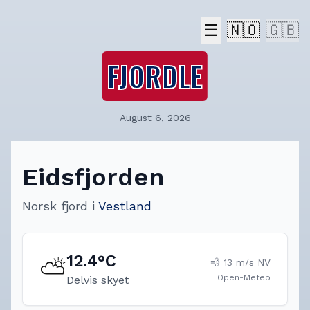
☰
🇳🇴
🇬🇧
FJORDLE
August 6, 2026
Eidsfjorden
Norsk fjord
i
Vestland
12.4
°C
⛅
💨
13
m/s
NV
Open-Meteo
Delvis skyet