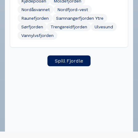
Kjødepollen
Moldefjorden
Nordåsvannet
Nordfjord-vest
Raunefjorden
Samnangerfjorden Ytre
Sørfjorden
Trengereidfjorden
Ulvesund
Vannylvsfjorden
Spill Fjordle