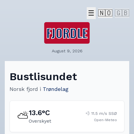
☰
🇳🇴
🇬🇧
FJORDLE
August 9, 2026
Bustlisundet
Norsk fjord
i
Trøndelag
13.6
°C
⛅
💨
11.5
m/s
SSØ
Open-Meteo
Overskyet