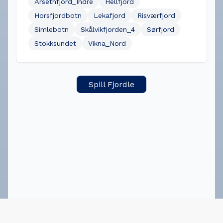
Årsethfjord_Indre
Hellfjord
Horsfjordbotn
Lekafjord
Risværfjord
Simlebotn
Skålvikfjorden_4
Sørfjord
Stokksundet
Vikna_Nord
Spill Fjordle