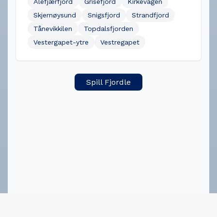
Ålefjærfjord
Grisefjord
Kirkevågen
Skjernøysund
Snigsfjord
Strandfjord
Tånevikkilen
Topdalsfjorden
Vestergapet-ytre
Vestregapet
Spill Fjordle