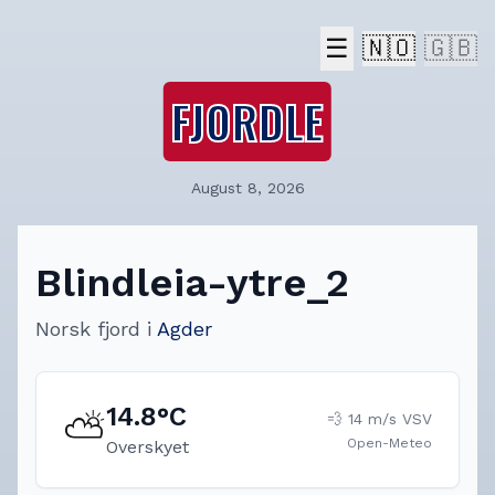
☰
🇳🇴
🇬🇧
FJORDLE
August 8, 2026
Blindleia-ytre_2
Norsk fjord
i
Agder
14.8
°C
⛅
💨
14
m/s
VSV
Open-Meteo
Overskyet