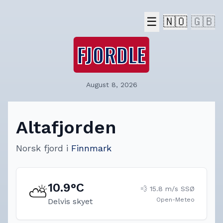
☰
🇳🇴
🇬🇧
FJORDLE
August 8, 2026
Altafjorden
Norsk fjord
i
Finnmark
10.9
°C
⛅
💨
15.8
m/s
SSØ
Open-Meteo
Delvis skyet