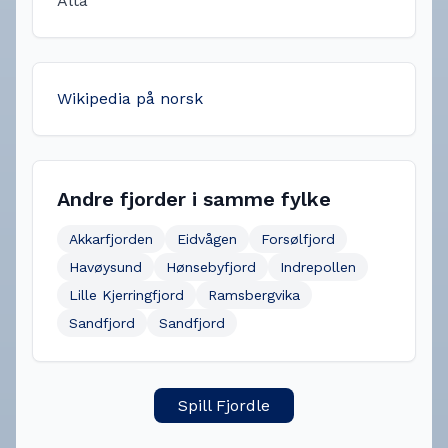
Alta
Wikipedia på norsk
Andre fjorder i samme fylke
Akkarfjorden
Eidvågen
Forsølfjord
Havøysund
Hønsebyfjord
Indrepollen
Lille Kjerringfjord
Ramsbergvika
Sandfjord
Sandfjord
Spill Fjordle