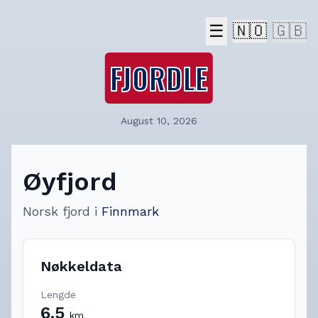
☰
🇳🇴
🇬🇧
FJORDLE
August 10, 2026
Øyfjord
Norsk fjord
i
Finnmark
Nøkkeldata
Lengde
6.5
km