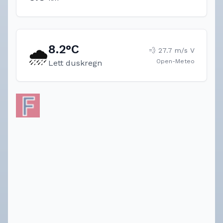
8.2
°C
🌧️
💨
27.7
m/s
V
Open-Meteo
Lett duskregn