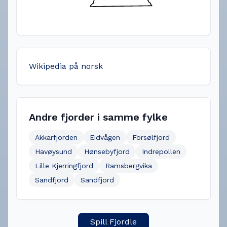
Wikipedia på norsk
Andre fjorder i samme fylke
Akkarfjorden
Eidvågen
Forsølfjord
Havøysund
Hønsebyfjord
Indrepollen
Lille Kjerringfjord
Ramsbergvika
Sandfjord
Sandfjord
Spill Fjordle