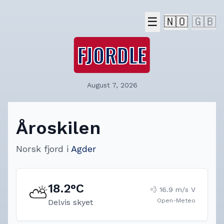
☰
🇳🇴
🇬🇧
FJORDLE
August 7, 2026
Åroskilen
Norsk fjord
i
Agder
18.2
°C
⛅
💨
16.9
m/s
V
Open-Meteo
Delvis skyet