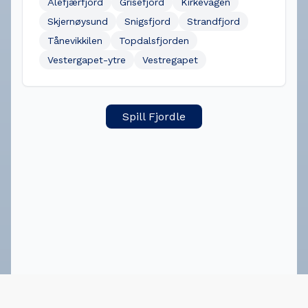
Ålefjærfjord
Grisefjord
Kirkevågen
Skjernøysund
Snigsfjord
Strandfjord
Tånevikkilen
Topdalsfjorden
Vestergapet-ytre
Vestregapet
Spill Fjordle